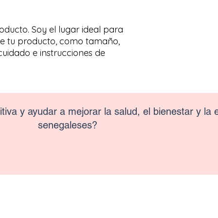
asegurarles a tus c
sobre tu política d
tranquilidad.
de generar confianza
ducto. Soy el lugar ideal para 
que pueden comprar
e tu producto, como tamaño, 
cuidado e instrucciones de 
itiva y ayudar a mejorar la salud, el bienestar y la
senegaleses?