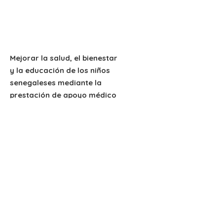
Mejorar la salud, el bienestar
y la educación de los niños
senegaleses mediante la
prestación de apoyo médico
y educativo de alta calidad.
Sede en Denver, Colorado
NUESTROS SOCIOS
Proyecto CURE
Centro de Salud Global
Dra. Emily A. McCourt