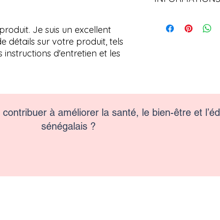
spécial et comment v
marche à suivre s'ils
Je suis une politique
achat. Avoir une po
endroit pour ajouter
roduit. Je suis un excellent 
d'échange simple es
méthodes d'expéditi
 détails sur votre produit, tels 
renforcer la confianc
coûts. Fournir des i
fait qu'ils peuvent 
s instructions d'entretien et les 
politique d'expéditi
renforcer la confianc
fait qu'ils peuvent 
confiance.
à contribuer à améliorer la santé, le bien-être et l’
sénégalais ?