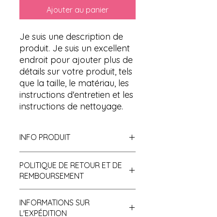
Ajouter au panier
Je suis une description de 
produit. Je suis un excellent 
endroit pour ajouter plus de 
détails sur votre produit, tels 
que la taille, le matériau, les 
instructions d'entretien et les 
instructions de nettoyage.
INFO PRODUIT
Je suis un détail de produit. C'est un
POLITIQUE DE RETOUR ET DE
endroit idéal pour ajouter plus
REMBOURSEMENT
d'informations sur votre produit,
telles que la taille, le matériau, les
J'ai une politique de retour et de
instructions d'entretien et de
INFORMATIONS SUR
remboursement. Je suis un excellent
nettoyage. C'est également un
L'EXPÉDITION
moyen d'informer vos clients de la