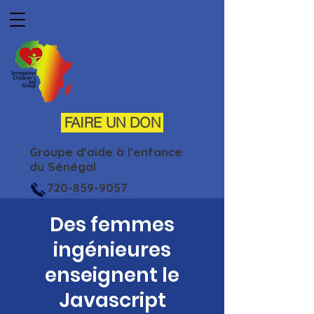
FAIRE UN DON
Groupe d'aide à l'enfance
du Sénégal
720-859-9057
Des femmes
ingénieures
enseignent le
Javascript