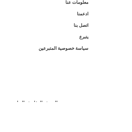
معلومات عنا
ادعمنا
اتصل بنا
يتبرع
سياسة خصوصية المتبرعين
تحسين الصحة والرفاهية والتعليم
للأطفال السنغاليين من خلال تقديم
الدعم الطبي والتعليمي عالي
الجودة.