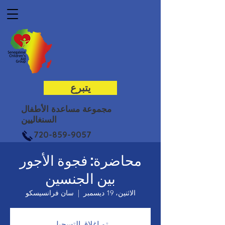
يتبرع
مجموعة مساعدة الأطفال
السنغاليين
720-859-9057
محاضرة: فجوة الأجور
بين الجنسين
الاثنين، 19 ديسمبر
  |  
سان فرانسيسكو
تم إغلاق التسجيل